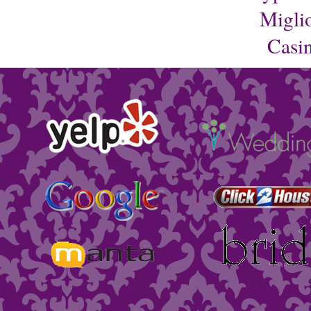
Migli
Casi