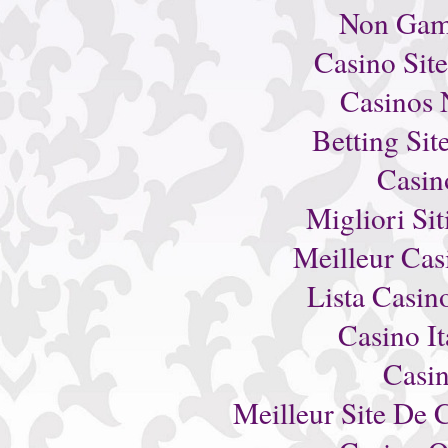
Non Gam
Casino Sit
Casinos
Betting Si
Casin
Migliori Si
Meilleur Cas
Lista Casi
Casino I
Casi
Meilleur Site De 