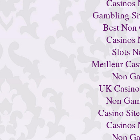
Casinos
Gambling Si
Best Non
Casinos
Slots 
Meilleur Cas
Non Ga
UK Casino
Non Gam
Casino Sit
Casinos
Non Ga