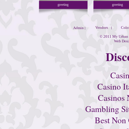
greeting
greeting
Admin
|
|
Vendors
Colo
© 2011 My Urban I
Web Desi
Disc
Casi
Casino I
Casinos
Gambling Si
Best Non