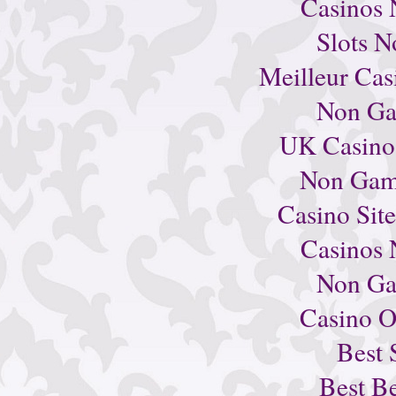
Casinos
Slots 
Meilleur Cas
Non Ga
UK Casino
Non Gam
Casino Sit
Casinos
Non Ga
Casino 
Best 
Best Be