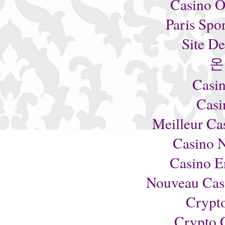
Casino 
Paris Spo
Site De
온
Casi
Casi
Meilleur Ca
Casino 
Casino E
Nouveau Cas
Crypto
Crypto 