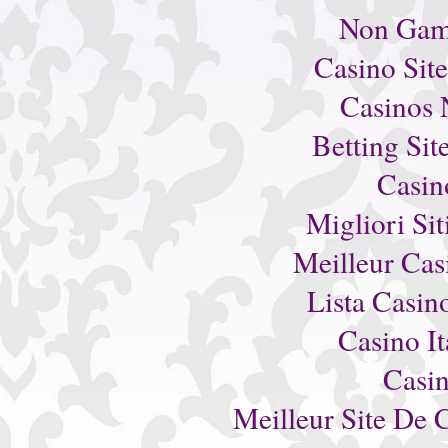
Non Gam
Casino Sit
Casinos
Betting Si
Casin
Migliori Si
Meilleur Cas
Lista Casi
Casino I
Casi
Meilleur Site De 