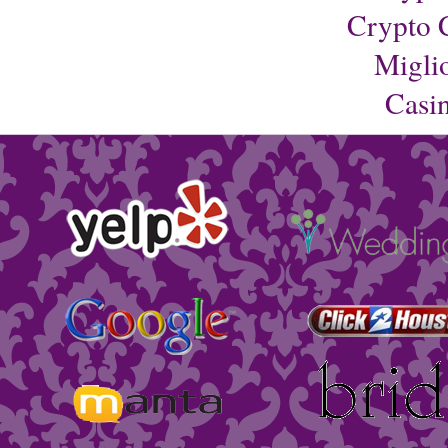
Crypto 
Migli
Casi