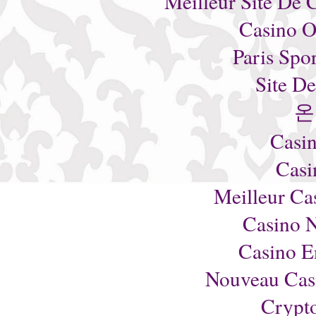
Meilleur Site De 
Casino 
Paris Spo
Site De
온
Casi
Casi
Meilleur Ca
Casino 
Casino E
Nouveau Cas
Crypto