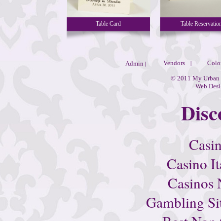
Table Card
Table Reservatio
Admin
|
|
Vendors
Colo
© 2011 My Urban I
Web Desi
Disc
Casi
Casino I
Casinos
Gambling Si