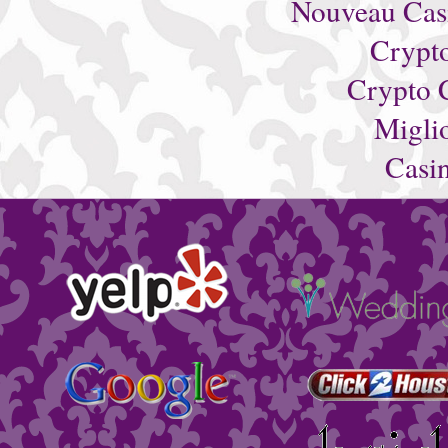
Nouveau Cas
Crypto
Crypto 
Migli
Casi