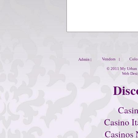
Admin
|
|
Vendors
Colo
© 2011 My Urban I
Web Desi
Disc
Casi
Casino I
Casinos